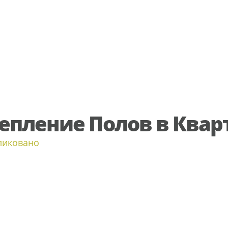
епление Полов в Квар
ликовано