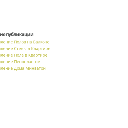
ие публикации
пление Полов на Балконе
пление Стены в Квартире
пление Пола в Квартире
пление Пенопластом
пление Дома Минватой