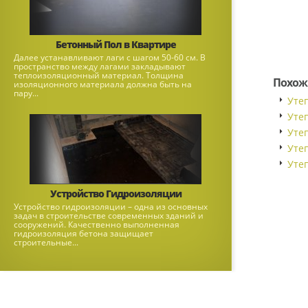
Бетонный Пол в Квартире
Далее устанавливают лаги с шагом 50-60 см. В
пространство между лагами закладывают
теплоизоляционный материал. Толщина
Похож
изоляционного материала должна быть на
пару...
Уте
Уте
Уте
Уте
Уте
Устройство Гидроизоляции
Устройство гидроизоляции – одна из основных
задач в строительстве современных зданий и
сооружений. Качественно выполненная
гидроизоляция бетона защищает
строительные...