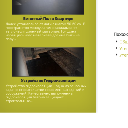
Бетонный Пол в Квартире
Далее устанавливают лаги с шагом 50-60 см. В
пространство между лагами закладывают
теплоизоляционный материал. Толщина
Похож
изоляционного материала должна быть на
пару...
Обш
Уте
Уте
Устройство Гидроизоляции
Устройство гидроизоляции – одна из основных
задач в строительстве современных зданий и
сооружений. Качественно выполненная
гидроизоляция бетона защищает
строительные...