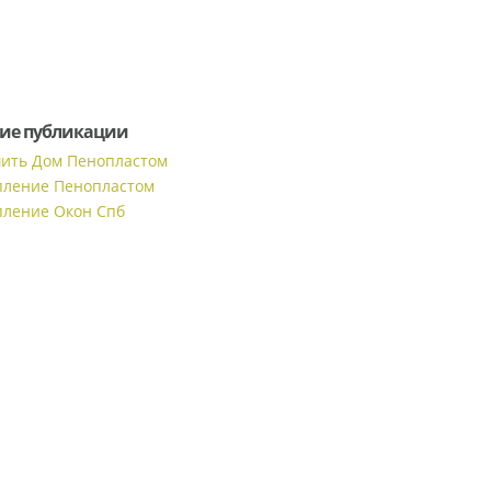
ие публикации
ить Дом Пенопластом
пление Пенопластом
пление Окон Спб