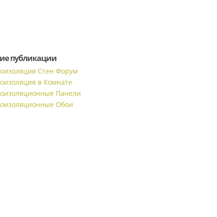
ие публикации
коизоляция Стен Форум
коизоляция в Комнате
коизоляционные Панели
коизоляционные Обои