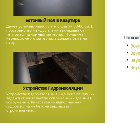
Бетонный Пол в Квартире
Далее устанавливают лаги с шагом 50-60 см. В
пространство между лагами закладывают
теплоизоляционный материал. Толщина
Похож
изоляционного материала должна быть на
пару...
Зву
Зву
Зву
Зву
Устройство Гидроизоляции
Устройство гидроизоляции – одна из основных
задач в строительстве современных зданий и
сооружений. Качественно выполненная
гидроизоляция бетона защищает
строительные...